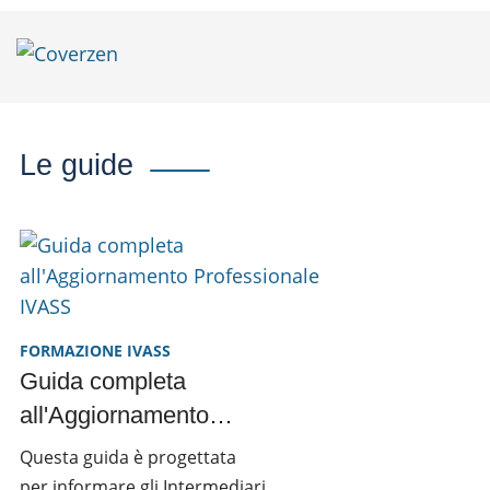
FARE RETE
Heca rafforza il
management
Le guide
Leggi di più
FORMAZIONE IVASS
Guida completa
all'Aggiornamento
Professionale IVASS
Questa guida è progettata
per informare gli Intermediari